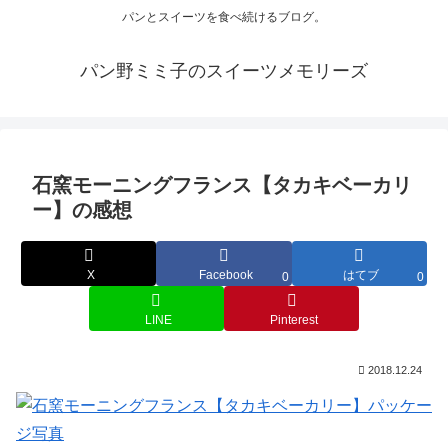
パンとスイーツを食べ続けるブログ。
パン野ミミ子のスイーツメモリーズ
石窯モーニングフランス【タカキベーカリ
ー】の感想
X
Facebook
はてブ
0
0
LINE
Pinterest
2018.12.24