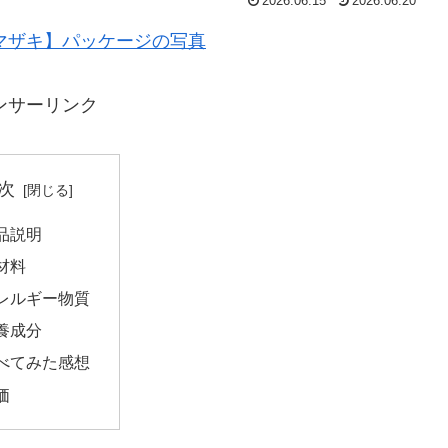
2026.06.15
2026.06.20
ンサーリンク
次
品説明
材料
レルギー物質
養成分
べてみた感想
価