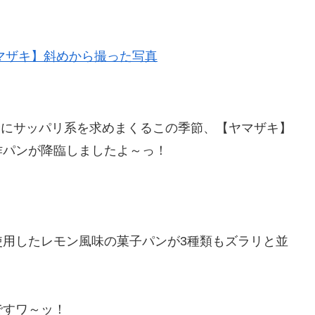
全にサッパリ系を求めまくるこの季節、【ヤマザキ】
作パンが降臨しましたよ～っ！
使用したレモン風味の菓子パンが3種類もズラリと並
ですワ～ッ！