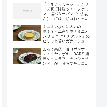
メロンパンだった！
「うまじゅわ～っ！」シリ
ーズ真打降臨ッ！？ファミ
マ「塩バターパン（つぶあ
ん）」には、じゅわ～っと
湧き出るバターの泉があっ
ミニオンなのに大人の
た！
味！？不二家新作「ミニオ
ン チョコバナナタルト」の
ヒリッと苦いガナッシュが
大人のチョコバナナ！
まるで高級チョコボンボ
ン！？ヤマザキ「DARS 濃
厚ショコラフィナンシェサ
ンド」が、まるでチョコそ
のモノの至福のくちどけ！