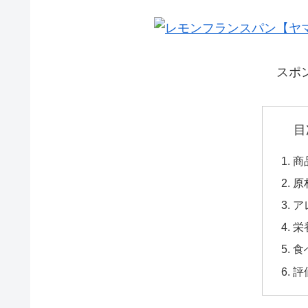
スポ
目
商
原
ア
栄
食
評