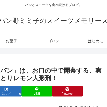
パンとスイーツを食べ続けるブログ。
パン野ミミ子のスイーツメモリー
お菓子
ゴハン
はじめに
パン」は、お口の中で開幕する、爽
とりレモン人形刑！
はてブ
LINE
Pinterest
0