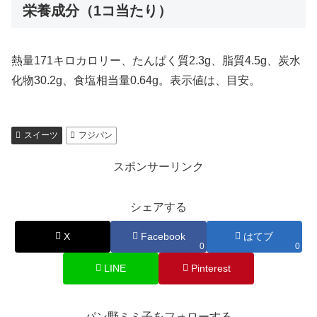
栄養成分（1コ当たり）
熱量171キロカロリー、たんぱく質2.3g、脂質4.5g、炭水
化物30.2g、食塩相当量0.64g。表示値は、目安。
スイーツ
フジパン
スポンサーリンク
シェアする
X
Facebook
はてブ
0
0
LINE
Pinterest
パン野ミミ子をフォローする